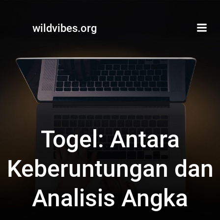
Skip
to
wildvibes.org
content
Togel: Antara
Keberuntungan dan
Analisis Angka