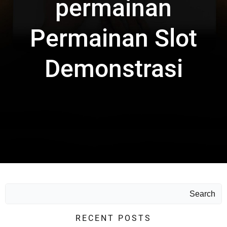
permainan
Permainan Slot
Demonstrasi
Search
RECENT POSTS