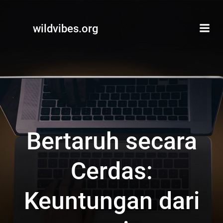
Skip
to
wildvibes.org
content
Bertaruh secara
Cerdas:
Keuntungan dari